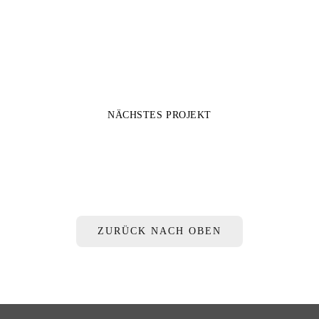
NÄCHSTES PROJEKT
NRW BANK Hochhaus Wintergärten, Düsseldorf
ZURÜCK NACH OBEN